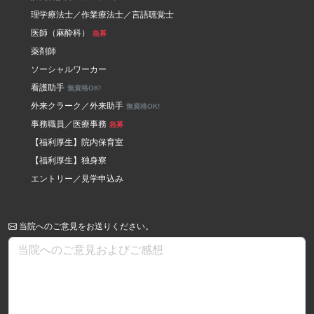
理学療法士／作業療法士／言語聴覚士
医師（麻酔科）
急募
薬剤師
ソーシャルワーカー
看護助手
無資格OK!
外来クラーク／外来助手
無資格OK!
事務職員／医療事務
急募
【福利厚生】院内保育室
【福利厚生】独身寮
エントリー／見学申込み
当院へのご意見をお送りください。