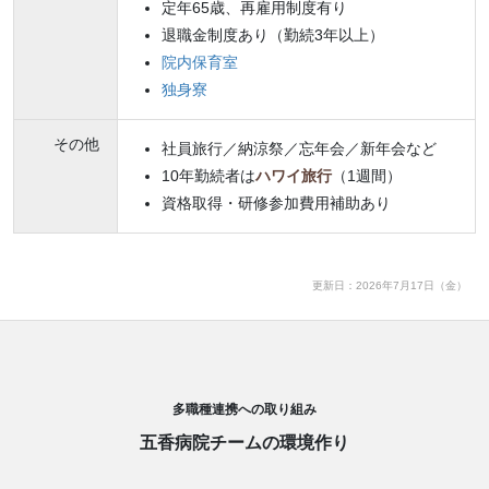
定年65歳、再雇用制度有り
退職金制度あり（勤続3年以上）
院内保育室
独身寮
その他
社員旅行／納涼祭／忘年会／新年会など
10年勤続者は
ハワイ旅行
（1週間）
資格取得・研修参加費用補助あり
更新日：2026年7月17日（金）
多職種連携への取り組み
五香病院チームの環境作り