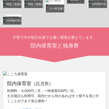
初詣（高尾山）
初詣（高尾山）
10年勤続者
リハ科主催ゴルフコンペ
10年勤続者ハワイ旅行
子育て中や地方出身でも働く環境を整えています。
院内保育室と独身寮
院内保育室
（託児所）
利用料： 6,000円／月、一時保育500円／日。
土日祝日も利用可。院内だから何かあればすぐ様子を見に行
くことができて安心便利！