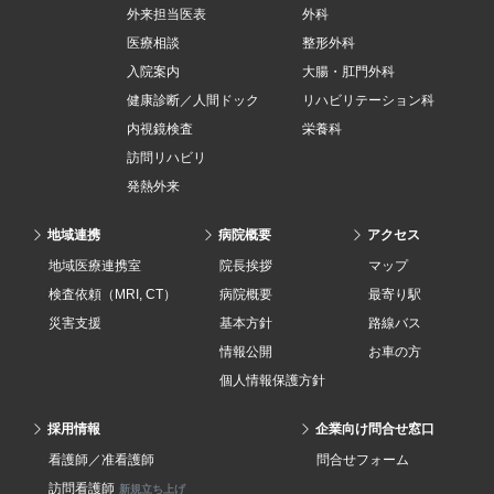
外来担当医表
外科
医療相談
整形外科
入院案内
大腸・肛門外科
健康診断／人間ドック
リハビリテーション科
内視鏡検査
栄養科
訪問リハビリ
発熱外来
地域連携
病院概要
アクセス
地域医療連携室
院長挨拶
マップ
検査依頼（MRI, CT）
病院概要
最寄り駅
災害支援
基本方針
路線バス
情報公開
お車の方
個人情報保護方針
採用情報
企業向け問合せ窓口
看護師／准看護師
問合せフォーム
訪問看護師
新規立ち上げ