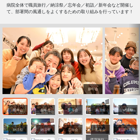
病院全体で職員旅行／納涼祭／忘年会／初詣／新年会など開催し
て、部署間の風通しをよくするための取り組みを行っています！
新年会
新年会
新年会
新年会
納涼祭
納涼祭
納涼祭
納涼祭
忘年会
忘年会
初詣（高尾山
職員旅行