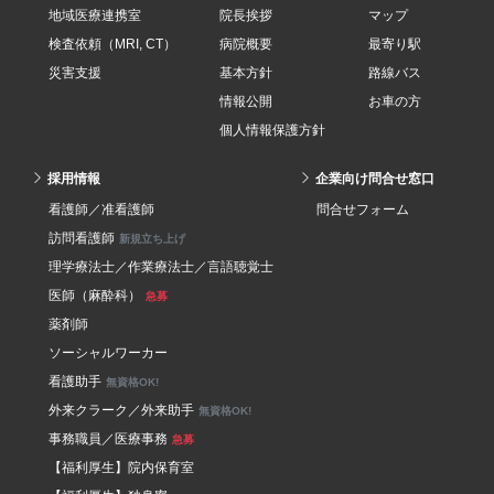
地域医療連携室
院長挨拶
マップ
検査依頼（MRI, CT）
病院概要
最寄り駅
災害支援
基本方針
路線バス
情報公開
お車の方
個人情報保護方針
採用情報
企業向け問合せ窓口
看護師／准看護師
問合せフォーム
訪問看護師
新規立ち上げ
理学療法士／作業療法士／言語聴覚士
医師（麻酔科）
急募
薬剤師
ソーシャルワーカー
看護助手
無資格OK!
外来クラーク／外来助手
無資格OK!
事務職員／医療事務
急募
【福利厚生】院内保育室