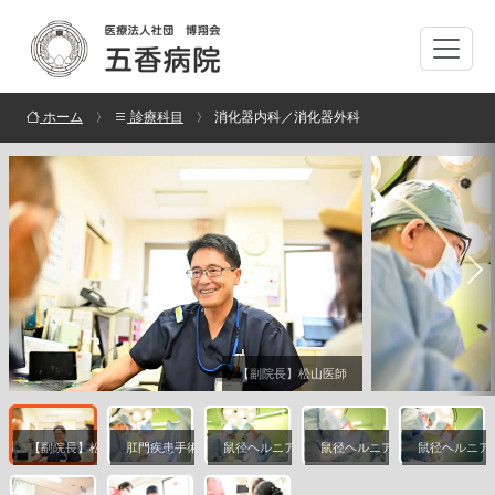
ホーム
診療科目
消化器内科／消化器外科
【副院長】松山医師
【副院長】松山医師
肛門疾患手術風景
鼠径ヘルニア手術風景
鼠径ヘルニア手術風景
鼠径ヘルニア