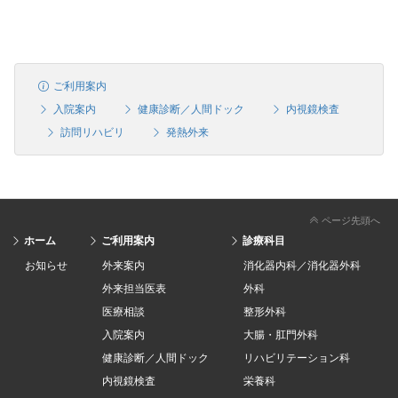
ご利用案内
入院案内
健康診断／人間ドック
内視鏡検査
訪問リハビリ
発熱外来
ページ先頭へ
ホーム
ご利用案内
診療科目
お知らせ
外来案内
消化器内科／消化器外科
外来担当医表
外科
医療相談
整形外科
入院案内
大腸・肛門外科
健康診断／人間ドック
リハビリテーション科
内視鏡検査
栄養科