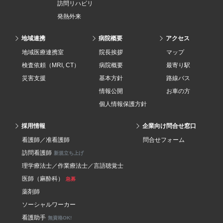
訪問リハビリ
発熱外来
地域連携
病院概要
アクセス
地域医療連携室
院長挨拶
マップ
検査依頼（MRI, CT）
病院概要
最寄り駅
災害支援
基本方針
路線バス
情報公開
お車の方
個人情報保護方針
採用情報
企業向け問合せ窓口
看護師／准看護師
問合せフォーム
訪問看護師
新規立ち上げ
理学療法士／作業療法士／言語聴覚士
医師（麻酔科）
急募
薬剤師
ソーシャルワーカー
看護助手
無資格OK!