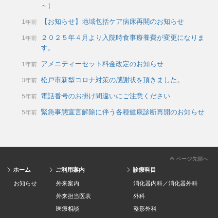
～）
【お知らせ】地域包括ケア病床再開のお知らせ
1年前
２０２５年４月より入院時食事療養費が変更になりま
1年前
す。
アメニティーセット料金改定のお知らせ
1年前
松戸市新型コロナ対策の感謝状を頂きました。
3年前
電話番号のお掛け間違いにご注意ください
5年前
緊急事態宣言解除に伴う各種健康診断再開のお知らせ
5年前
ページ先頭へ
ホーム
ご利用案内
診療科目
お知らせ
外来案内
消化器内科／消化器外科
外来担当医表
外科
医療相談
整形外科