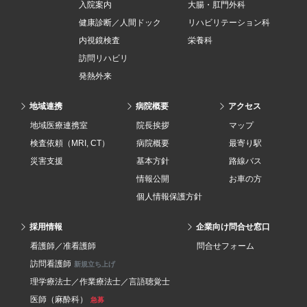
入院案内
大腸・肛門外科
健康診断／人間ドック
リハビリテーション科
内視鏡検査
栄養科
訪問リハビリ
発熱外来
地域連携
病院概要
アクセス
地域医療連携室
院長挨拶
マップ
検査依頼（MRI, CT）
病院概要
最寄り駅
災害支援
基本方針
路線バス
情報公開
お車の方
個人情報保護方針
採用情報
企業向け問合せ窓口
看護師／准看護師
問合せフォーム
訪問看護師
新規立ち上げ
理学療法士／作業療法士／言語聴覚士
医師（麻酔科）
急募